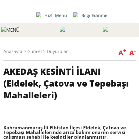
Hızlı Menü
Bilgi Edinme
+
-
A
A
Anasayfa
>
Güncel
> Duyurular
AKEDAŞ KESİNTİ İLANI
(Eldelek, Çatova ve Tepebaşı
Mahalleleri)
Kahramanmaraş İli Elbistan İlçesi Eldelek, Çatova ve
Tepebaşı Mahallelerinde arıza bakım onarım servisi
çalışması sebebi ile kesintiler planlanmıştır.