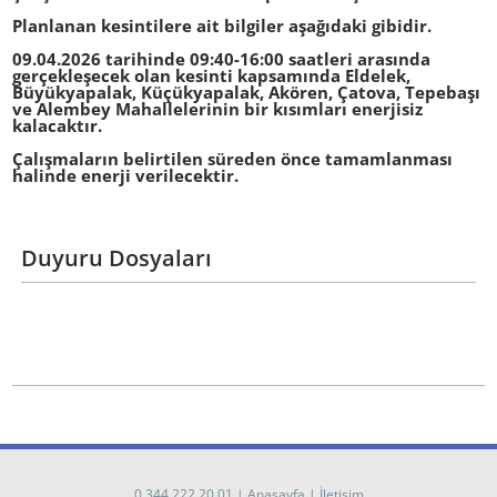
Planlanan kesintilere ait bilgiler aşağıdaki gibidir.
09.04.2026 tarihinde 09:40-16:00 saatleri arasında
gerçekleşecek olan kesinti kapsamında Eldelek,
Büyükyapalak, Küçükyapalak, Akören, Çatova, Tepebaşı
ve Alembey Mahallelerinin bir kısımları enerjisiz
kalacaktır.
Çalışmaların belirtilen süreden önce tamamlanması
halinde enerji verilecektir.
Duyuru Dosyaları
0 344 222 20 01
|
Anasayfa
|
İletişim