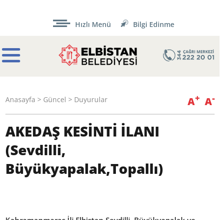
Hızlı Menü
Bilgi Edinme
+
-
A
A
Anasayfa
>
Güncel
> Duyurular
AKEDAŞ KESİNTİ İLANI
(Sevdilli,
Büyükyapalak,Topallı)